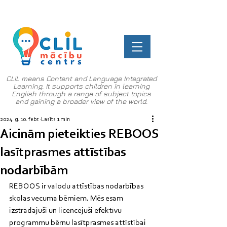
CLIL means Content and Language Integrated
Learning. It supports children in learning
English through a range of subject topics
and gaining a broader view of the world.
2024. g. 10. febr.
Lasīts 1 min
Aicinām pieteikties REBOOS
lasītprasmes attīstības
nodarbībām
REBOOS ir valodu attīstības nodarbības 
skolas vecuma bērniem. Mēs esam 
izstrādājuši un licencējuši efektīvu 
programmu bērnu lasītprasmes attīstībai 