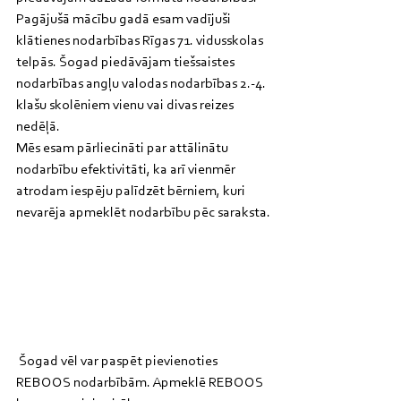
Pagājušā mācību gadā esam vadījuši 
klātienes nodarbības Rīgas 71. vidusskolas 
telpās. Šogad piedāvājam tiešsaistes 
nodarbības angļu valodas nodarbības 2.-4. 
klašu skolēniem vienu vai divas reizes 
nedēļā.
Mēs esam pārliecināti par attālinātu 
nodarbību efektivitāti, ka arī vienmēr 
atrodam iespēju palīdzēt bērniem, kuri 
nevarēja apmeklēt nodarbību pēc saraksta.
 Šogad vēl var paspēt pievienoties 
REBOOS nodarbībām. Apmeklē REBOOS 