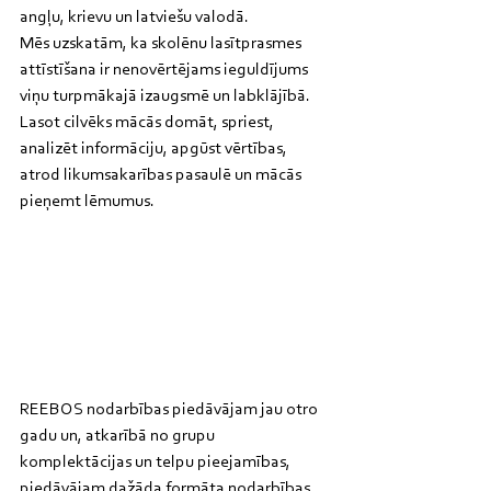
angļu, krievu un latviešu valodā. 
Mēs uzskatām, ka skolēnu lasītprasmes 
attīstīšana ir nenovērtējams ieguldījums 
viņu turpmākajā izaugsmē un labklājībā. 
Lasot cilvēks mācās domāt, spriest, 
analizēt informāciju, apgūst vērtības, 
atrod likumsakarības pasaulē un mācās 
pieņemt lēmumus.
REEBOS nodarbības piedāvājam jau otro 
gadu un, atkarībā no grupu 
komplektācijas un telpu pieejamības, 
piedāvājam dažāda formāta nodarbības. 