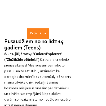
Reģistrācija
Pusaudžiem no 10 līdz 14 
gadiem (Teens)
8. - 12. jūlijā 2024: "Curious Explorers" 
(“Zinātkārie pētnieki”)
 Katra diena sniedz 
jaunas atziņas! Mēs runāsim par robotu 
pasauli un to attīstību, uzzināsim kā 
darbojas tirdzniecības automāti,  kā sports 
maina cilvēka dzīvi, iedziļināsimies 
kosmosa misijās un runāsim par dzīvnieku 
un cilvēka superspējām! Nepalaidiet 
garām šo neaizmirstamo nedēļu un iespēju 
atrast jaunus draugus! 