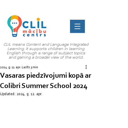
CLIL means Content and Language Integrated
Learning. It supports children in learning
English through a range of subject topics
and gaining a broader view of the world.
2024. g. 11. apr.
Lasīts 3 min
Vasaras piedzīvojumi kopā ar
Colibri Summer School 2024
Updated:
2024. g. 12. apr.