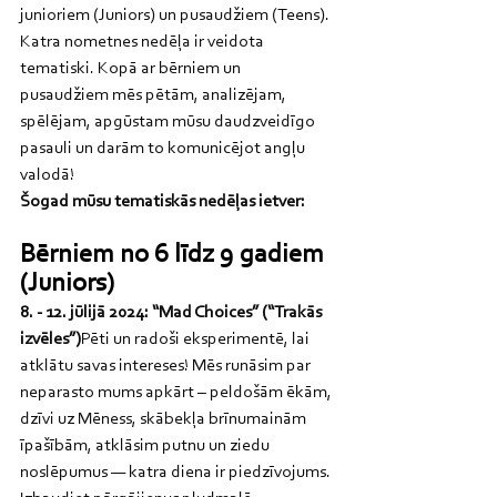
junioriem (Juniors) un pusaudžiem (Teens).
Katra nometnes nedēļa ir veidota 
tematiski. Kopā ar bērniem un 
pusaudžiem mēs pētām, analizējam, 
spēlējam, apgūstam mūsu daudzveidīgo 
pasauli un darām to komunicējot angļu 
valodā!
Šogad mūsu tematiskās nedēļas ietver:
Bērniem no 6 līdz 9 gadiem 
(Juniors)
8. - 12. jūlijā 2024: “Mad Choices” (“Trakās 
izvēles”)
Pēti un radoši eksperimentē, lai 
atklātu savas intereses! Mēs runāsim par 
neparasto mums apkārt – peldošām ēkām, 
dzīvi uz Mēness, skābekļa brīnumainām 
īpašībām, atklāsim putnu un ziedu 
noslēpumus — katra diena ir piedzīvojums. 