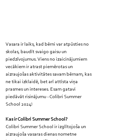
Vasara ir laiks, kad bērni var atpūsties no 
skolas, baudīt svaigo gaisu un 
piedzīvojumus. Viens no izaicinājumiem 
vecākiem ir atrast piemērotas un 
aizraujošas aktivitātes savam bērnam, kas 
ne tikai izklaidē, bet arī attīsta viņa 
prasmes un intereses. Esam gatavi 
piedāvāt risinājumu - Colibri Summer 
School 2024!
Kas ir Colibri Summer School?
Colibri Summer School ir izglītojoša un 
aizraujoša vasaras dienas nometne 