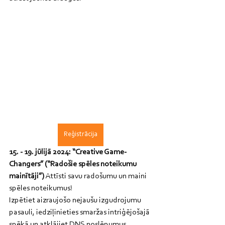
Reģistrācija
15. - 19. jūlijā 2024: “Creative Game-
Changers” (“Radošie spēles noteikumu 
mainītāji”)
 Attīsti savu radošumu un maini 
spēles noteikumus!
Izpētiet aizraujošo nejaušu izgudrojumu 
pasauli, iedziļinieties smaržas intriģējošajā 
spēkā un atklājiet DNS noslēpumus. 