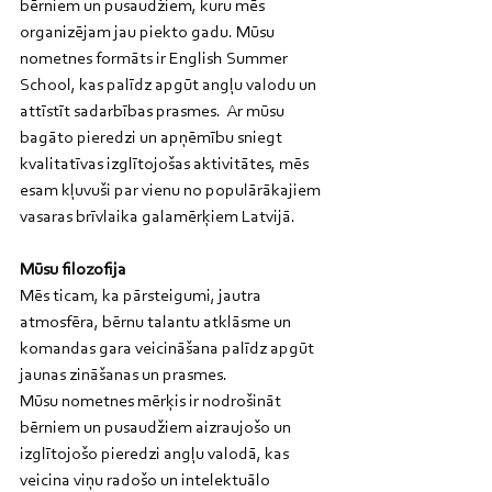
bērniem un pusaudžiem, kuru mēs 
organizējam jau piekto gadu. Mūsu 
nometnes formāts ir English Summer 
School, kas palīdz apgūt angļu valodu un 
attīstīt sadarbības prasmes.  Ar mūsu 
bagāto pieredzi un apņēmību sniegt 
kvalitatīvas izglītojošas aktivitātes, mēs 
esam kļuvuši par vienu no populārākajiem 
vasaras brīvlaika galamērķiem Latvijā.
Mūsu filozofija
Mēs ticam, ka pārsteigumi, jautra 
atmosfēra, bērnu talantu atklāsme un 
komandas gara veicināšana palīdz apgūt 
jaunas zināšanas un prasmes.
Mūsu nometnes mērķis ir nodrošināt 
bērniem un pusaudžiem aizraujošo un 
izglītojošo pieredzi angļu valodā, kas 
veicina viņu radošo un intelektuālo 