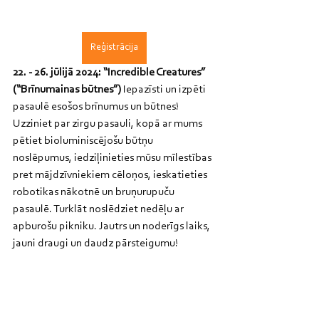
Reģistrācija
22. - 26. jūlijā 2024: “Incredible Creatures” 
(“Brīnumainas būtnes”)
 Iepazīsti un izpēti 
pasaulē esošos brīnumus un būtnes! 
Uzziniet par zirgu pasauli, kopā ar mums 
pētiet bioluminiscējošu būtņu 
noslēpumus, iedziļinieties mūsu mīlestības 
pret mājdzīvniekiem cēloņos, ieskatieties 
robotikas nākotnē un bruņurupuču 
pasaulē. Turklāt noslēdziet nedēļu ar 
apburošu pikniku. Jautrs un noderīgs laiks, 
jauni draugi un daudz pārsteigumu!