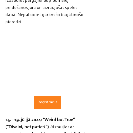
Izbaudiet pārgājienus pludmalē, 
peldēšanos jūrā un aizraujošas spēles 
dabā. Nepalaidiet garām šo bagātinošo 
pieredzi!
Reģistrācija
15. - 19. jūlijā 2024: “Weird but True” 
(“Dīvaini, bet patiesi”)
  Aizraujies ar 