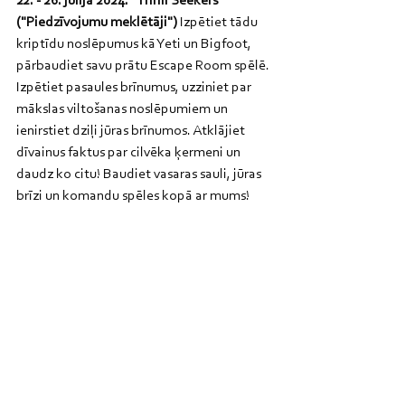
22. - 26. jūlijā 2024: “Thrill Seekers” 
("Piedzīvojumu meklētāji")
 Izpētiet tādu 
kriptīdu noslēpumus kā Yeti un Bigfoot, 
pārbaudiet savu prātu Escape Room spēlē. 
Izpētiet pasaules brīnumus, uzziniet par 
mākslas viltošanas noslēpumiem un 
ienirstiet dziļi jūras brīnumos. Atklājiet 
dīvainus faktus par cilvēka ķermeni un 
daudz ko citu! Baudiet vasaras sauli, jūras 
brīzi un komandu spēles kopā ar mums! 