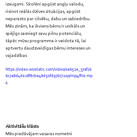
izaugsmi. Skolēni apgūst angļu valodu, 
risinot reālās dzīves situācijas, apgūst 
neparasto par cilvēku, dabu un sabiedrību. 
Mēs zinām, ka ikviens bērns ir unikāls un 
spējīgs sasniegt savu pilnu potenciālu, 
tāpēc mūsu programma ir veidota tā, lai 
aptvertu daudzveidīgas bērnu intereses un 
vajadzības
https://video.wixstatic.com/video/0e652e_37af16
6c7a8d4de28f8cbe48d50fd97b/720p/mp4/file.mp
4
Aktivitāšu klāsts
Mēs piedāvājam vasaras nometni 