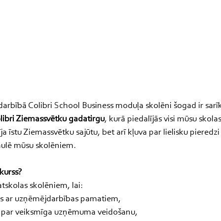
rbībā Colibri School Business moduļa skolēni šogad ir sarīko
libri Ziemassvētku gadatirgu
, kurā piedalījās visi mūsu skolas
a īstu Ziemassvētku sajūtu, bet arī kļuva par lielisku pieredzi
ulē mūsu skolēniem.
 kurss?
atskolas skolēniem, lai:
ņus ar uzņēmējdarbības pamatiem,
ni par veiksmīga uzņēmuma veidošanu,