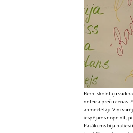
Bērni skolotāju vadīb
noteica preču cenas. A
apmeklētāji. Viņi varēj
iespējams nopelnīt, p
Pasākums bija patiesi