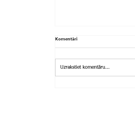
Komentāri
Uzrakstiet komentāru...
Mobility Trip to Stavanger by
RTU ISST Students