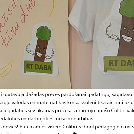
ā izgatavoja dažādas preces pārdošanai gadatirgū, sagatavoj
ngļu valodas un matemātikas kursu skolēni tika aicināti uz g
a iegādāties sev tīkamas preces, izmantojot īpašo Colibri valū
iedaloties un darbojoties mūsu nodarbībās.
 izdevies! Pateicamies visiem Colibri School pedagogiem un 