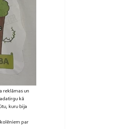
a reklāmas un 
adatirgu kā 
tu, kuru bija 
skolēniem par 