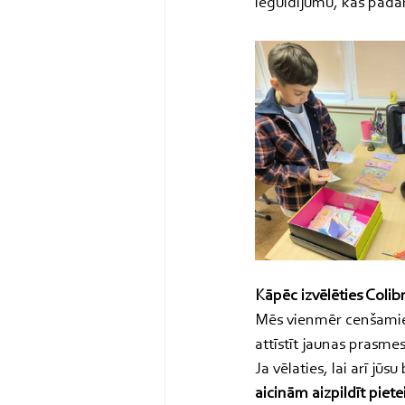
ieguldījumu, kas pada
Kāpēc izvēlēties Colib
Mēs vienmēr cenšamies 
attīstīt jaunas prasme
Ja vēlaties, lai arī jū
aicinām aizpildīt pie