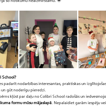
rīja šo notikumu neaizmirstamu. 🌟
ri School?
padarīt nodarbības interesantas, praktiskas un izglītojošas,
s un gūt noderīgu pieredzi.
su bērns kļūst par daļu no Colibri School radošās un iedvesmoj
teikuma formu mūsu mājaslapā
. Nepalaidiet garām iespēju vei