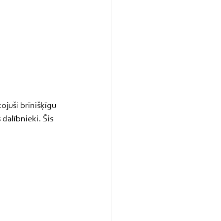
juši brīnišķīgu 
 dalībnieki. Šis 
 