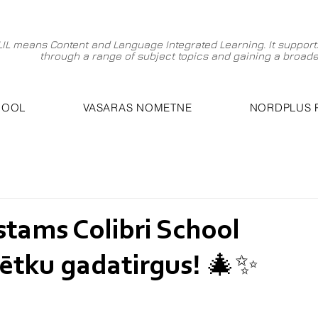
LIL means Content and Language Integrated Learning. It supports
through a range of subject topics and gaining a broader
HOOL
VASARAS NOMETNE
NORDPLUS 
tams Colibri School
ētku gadatirgus! 🎄✨