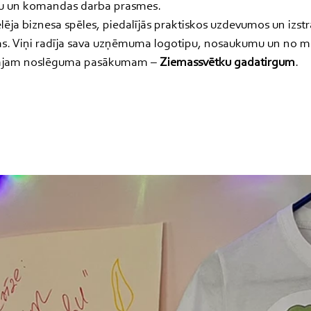
mu un komandas darba prasmes.
ēlēja biznesa spēles, piedalījās praktiskos uzdevumos un izstr
as. Viņi radīja sava uzņēmuma logotipu, nosaukumu un no m
lajam noslēguma pasākumam – 
Ziemassvētku gadatirgum
.