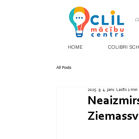
C
HOME
COLIBRI SC
All Posts
2025. g. 4. janv.
Lasīts 1 min
Neaizmirs
Ziemassv