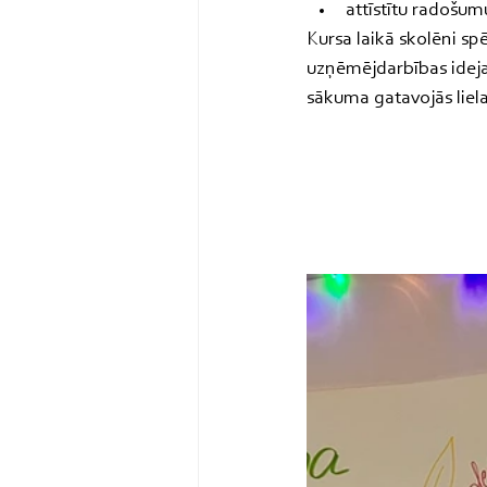
attīstītu radošu
Kursa laikā skolēni sp
uzņēmējdarbības idej
sākuma gatavojās lie