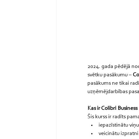
2024. gada pēdējā noda
svētku pasākumu – 
Co
pasākums ne tikai radīj
uzņēmējdarbības pasa
Kas ir Colibri Business
Šis kurss ir radīts pam
iepazīstinātu vi
veicinātu izprat