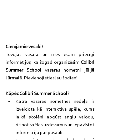
Cienījamie vecāki!
Tuvojas vasara un mēs esam priecīgi 
informēt jūs, ka šogad organizēsim 
Colibri 
Summer School
 vasaras nometni 
jūlijā 
Jūrmalā
. Pievienojieties jau šodien!
Kāpēc Colibri Summer School?
Katra vasaras nometnes nedēļa ir 
izveidota kā interaktīva spēle, kuras 
laikā skolēni apgūst angļu valodu, 
risinot spēles uzdevumus un iepazīstot 
informāciju par pasauli.