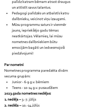
palīdz katram bērnam atrast draugus 
un attīstīt savus talantus.
Pedagogi palīdzēs un atbalstīs katru 
dalībnieku, veicinot viņu izaugsmi.
Mūsu programmu saturs ir vienmēr 
jauns, iepriekšējo gadu tēmas 
neatkārtojas. Vēlamies, lai mūsu 
nometnes dalībniekiem būtu 
emocijām bagāti un iedvesmojoši 
piedzīvojumi!
Par nometni
Nometnes programma paredzēta divām 
vecuma grupām:
Junior - 6-9 g.v. bērniem 
Teens - 10-14 g.v. pusaudžiem
2023.gada nometnes nedēļas:
1. nedēļa –
 3.-7. jūlijs  
2. nedēļa – 
10.-14.jūlijs   