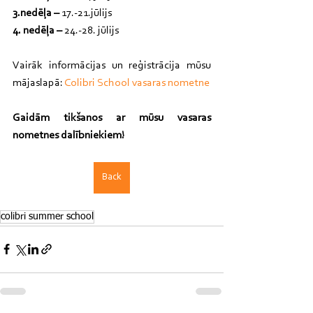
3.nedēļa – 
17.-21.jūlijs
4. nedēļa – 
24.-28. jūlijs
Vairāk informācijas un reģistrācija mūsu 
mājaslapā: 
Colibri School vasaras nometne
Gaidām tikšanos ar mūsu vasaras 
nometnes dalībniekiem!
Back
colibri summer school