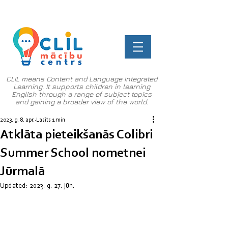
CLIL means Content and Language Integrated
Learning. It supports children in learning
English through a range of subject topics
and gaining a broader view of the world.
2023. g. 8. apr.
Lasīts 1 min
Atklāta pieteikšanās Colibri
Summer School nometnei
Jūrmalā
Updated:
2023. g. 27. jūn.