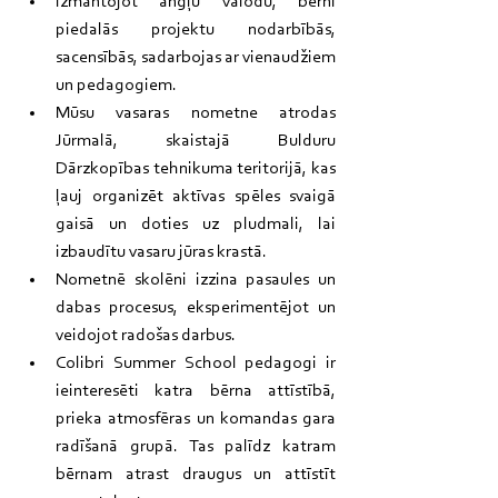
Izmantojot angļu valodu, bērni 
piedalās projektu nodarbībās, 
sacensībās, sadarbojas ar vienaudžiem 
un pedagogiem.
Mūsu vasaras nometne atrodas 
Jūrmalā, skaistajā Bulduru 
Dārzkopības tehnikuma teritorijā, kas 
ļauj organizēt aktīvas spēles svaigā 
gaisā un doties uz pludmali, lai 
izbaudītu vasaru jūras krastā.
Nometnē skolēni izzina pasaules un 
dabas procesus, eksperimentējot un 
veidojot radošas darbus.
Colibri Summer School pedagogi ir 
ieinteresēti katra bērna attīstībā, 
prieka atmosfēras un komandas gara 
radīšanā grupā. Tas palīdz katram 
bērnam atrast draugus un attīstīt 