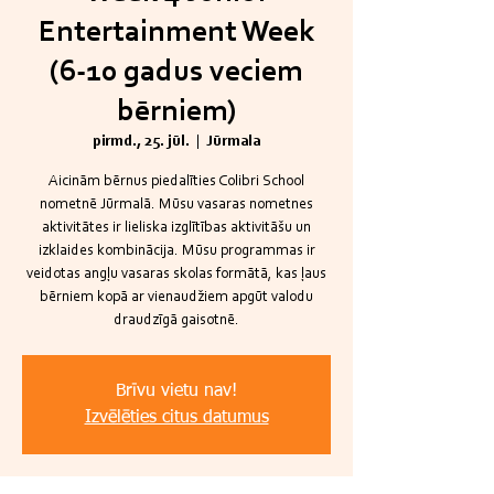
Entertainment Week
(6-10 gadus veciem
bērniem)
pirmd., 25. jūl.
  |  
Jūrmala
Aicinām bērnus piedalīties Colibri School
nometnē Jūrmalā. Mūsu vasaras nometnes
aktivitātes ir lieliska izglītības aktivitāšu un
izklaides kombinācija. Mūsu programmas ir
veidotas angļu vasaras skolas formātā, kas ļaus
bērniem kopā ar vienaudžiem apgūt valodu
draudzīgā gaisotnē.
Brīvu vietu nav!
Izvēlēties citus datumus