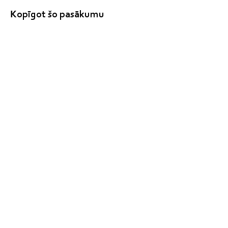
Kopīgot šo pasākumu
clilmacibucentrs@gmail.com
+37129828266
Zeltrītu iela 4 - 23, Mārupe, Mārupes
nov., LV-2167, Latvija