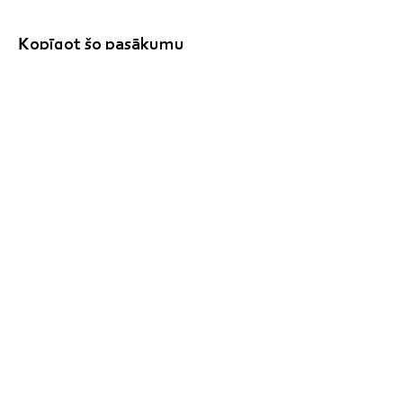
Kopīgot šo pasākumu
clilmacibucentrs@gmail.com
+37129828266
Zeltrītu iela 4 - 23, Mārupe, Mārupes
nov., LV-2167, Latvija