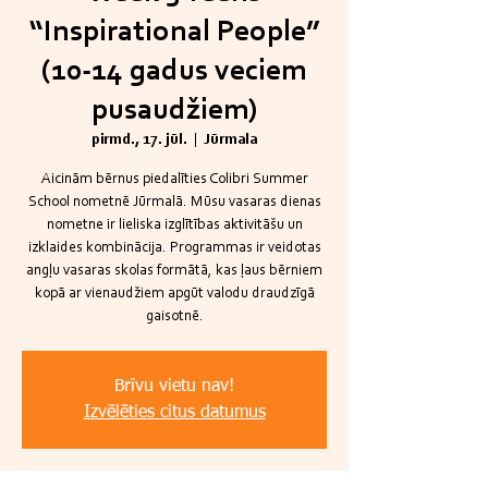
“Inspirational People”
(10-14 gadus veciem
pusaudžiem)
pirmd., 17. jūl.
  |  
Jūrmala
Aicinām bērnus piedalīties Colibri Summer
School nometnē Jūrmalā. Mūsu vasaras dienas
nometne ir lieliska izglītības aktivitāšu un
izklaides kombinācija. Programmas ir veidotas
angļu vasaras skolas formātā, kas ļaus bērniem
kopā ar vienaudžiem apgūt valodu draudzīgā
gaisotnē.
Brīvu vietu nav!
Izvēlēties citus datumus