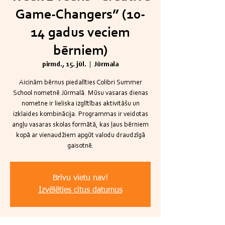
Game-Changers” (10-
14 gadus veciem
bērniem)
pirmd., 15. jūl.
  |  
Jūrmala
Aicinām bērnus piedalīties Colibri Summer
School nometnē Jūrmalā. Mūsu vasaras dienas
nometne ir lieliska izglītības aktivitāšu un
izklaides kombinācija. Programmas ir veidotas
angļu vasaras skolas formātā, kas ļaus bērniem
kopā ar vienaudžiem apgūt valodu draudzīgā
gaisotnē.
Brīvu vietu nav!
Izvēlēties citus datumus