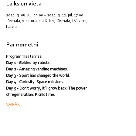
Laiks un vieta
2024. g. 08. jūl. 09:00 – 2024. g. 12. jūl. 17:00
Jūrmala, Viestura iela 6, k-1, Jūrmala, LV-2010,
Latvia
Par nometni
Programmas tēmas:
Day 1 - Guided by robots.
Day 2 - Amazing vending machines.
Day 3 - Sport has changed the world.
Day 4 - Curiosity. Space missions.
Day 5 - Don’t worry, it’ll grow back! The power 
of regeneration. Picnic time.
VAIRĀK