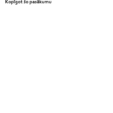
Kopīgot šo pasākumu
clilmacibucentrs@gmail.com
+37129828266
Zeltrītu iela 4 - 23, Mārupe, Mārupes
nov., LV-2167, Latvija