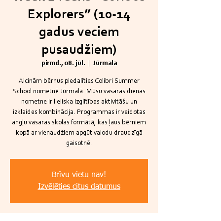
Explorers” (10-14
gadus veciem
pusaudžiem)
pirmd., 08. jūl.
  |  
Jūrmala
Aicinām bērnus piedalīties Colibri Summer
School nometnē Jūrmalā. Mūsu vasaras dienas
nometne ir lieliska izglītības aktivitāšu un
izklaides kombinācija. Programmas ir veidotas
angļu vasaras skolas formātā, kas ļaus bērniem
kopā ar vienaudžiem apgūt valodu draudzīgā
gaisotnē.
Brīvu vietu nav!
Izvēlēties citus datumus