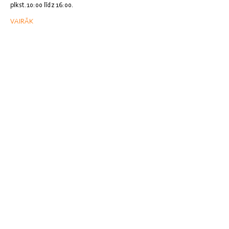
plkst.10:00 līdz 16:00.
VAIRĀK
Kopīgot šo pasākumu
clilmacibucentrs@gmail.com