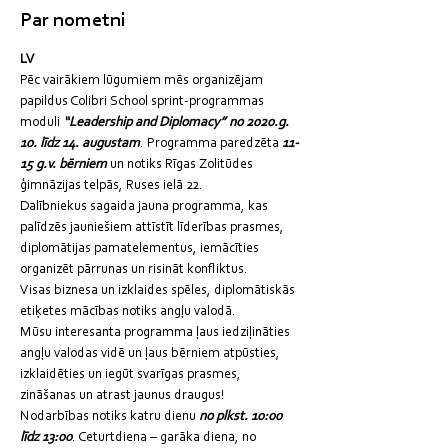
Par nometni
LV
Pēc vairākiem lūgumiem mēs organizējam 
papildus Colibri School sprint-programmas 
moduli 
“Leadership and Diplomacy” no 2020.g. 
10. līdz 14. augustam
. Programma paredzēta 
11-
15 g.v. bērniem
 un notiks Rīgas Zolitūdes 
ģimnāzijas telpās, Ruses ielā 22.
Dalībniekus sagaida jauna programma, kas 
palīdzēs jauniešiem attīstīt līderības prasmes, 
diplomātijas pamatelementus, iemācīties 
organizēt pārrunas un risināt konfliktus.
Visas biznesa un izklaides spēles, diplomātiskās 
etiķetes mācības notiks angļu valodā.
Mūsu interesanta programma ļaus iedziļināties 
angļu valodas vidē un ļaus bērniem atpūsties, 
izklaidēties un iegūt svarīgas prasmes, 
zināšanas un atrast jaunus draugus!
Nodarbības notiks katru dienu 
no plkst. 10:00 
līdz 13:00
. Ceturtdiena – garāka diena, no 